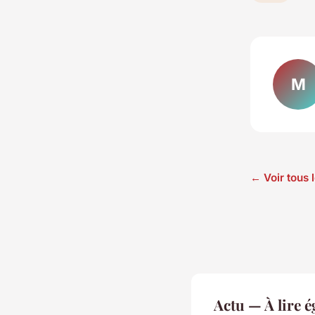
M
← Voir tous l
Actu — À lire 