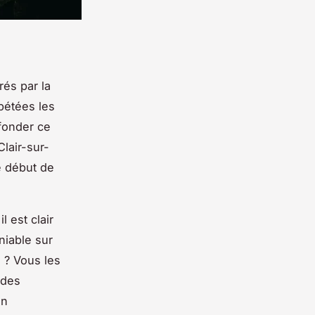
irés par la
épétées les
t fonder ce
Clair-sur-
e début de
 est clair
niable sur
 ? Vous les
 des
en