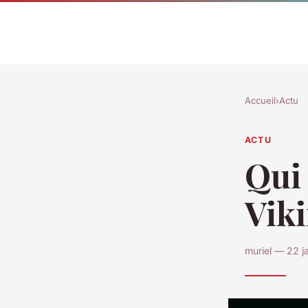
Accueil
›
Actu
ACTU
Qui 
Viki
muriel — 22 j