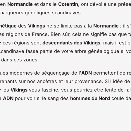
 en
Normandie
et dans le
Cotentin
, ont dévoilé une prés
 marqueurs génétiques scandinaves.
nétique
des
Vikings
ne se limite pas à la
Normandie
; il 
es régions de France. Bien sûr, cela ne signifie pas que t
e ces régions sont
descendants des Vikings
, mais il est 
 scandinave fasse partie de votre arbre généalogique si v
 dans ces zones.
ques modernes de séquençage de l'
ADN
permettent de ré
prenants sur nos ancêtres et leur provenance. Si l'idée de
c les
Vikings
vous fascine, vous pourriez être tenté de fai
re
ADN
pour voir si le sang des
hommes du Nord
coule da