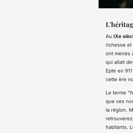
L'hérita
Au
IXe sièc
richesse et 
ont menés 
qui allait d
Epte en 911
cette ère 
Le terme "N
que ces no
la région. 
retrouverez
habitants. 