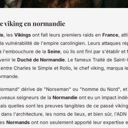
ge viking en normandie
le
, les
Vikings
ont fait leurs premiers raids en
France
, att
la vulnérabilité de l'empire carolingien. Leurs attaques r
à l'embouchure de la
Seine
, où ils ont fini par s'établir e
evenir le
Duché de Normandie
. Le fameux Traité de Saint-
 entre Charles le Simple et Rollo, le chef viking, marqua l
normande.
ormand" dérive de "Norseman" ou "homme du Nord", et il
uveaux seigneurs de la
Normandie
ont eu un impact indé
Mais quelles sont les preuves tangibles de ce passé viking
 dans l'architecture, les noms de lieux, et bien sûr, l'ADN
Les
Normands
ont non seulement apporté leur expertise 