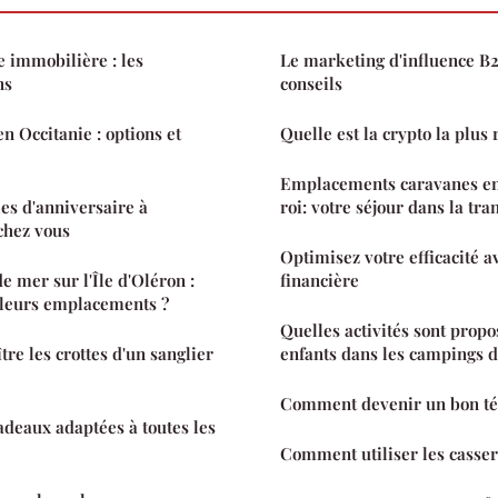
 immobilière : les
Le marketing d'influence B2B
ns
conseils
en Occitanie : options et
Quelle est la crypto la plus 
Emplacements caravanes e
les d'anniversaire à
roi: votre séjour dans la tra
chez vous
Optimisez votre efficacité av
 mer sur l'Île d'Oléron :
financière
lleurs emplacements ?
Quelles activités sont propo
e les crottes d'un sanglier
enfants dans les campings de
Comment devenir un bon tél
adeaux adaptées à toutes les
Comment utiliser les casser