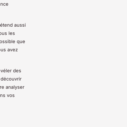
ence
s'étend aussi
ous les
possible que
ous avez
véler des
 découvrir
re analyser
ns vos