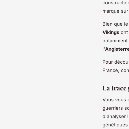
construction
marque sur 
Bien que le 
Vikings
ont 
notamment r
l'
Angleterr
Pour découv
France, co
La trace 
Vous vous d
guerriers s
d'analyser l
génétiques