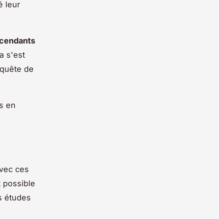
é leur
cendants
a s'est
nquête de
ds en
avec ces
t possible
s études
,