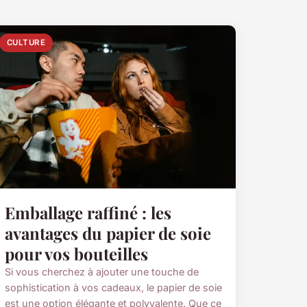
CULTURE
Emballage raffiné : les
avantages du papier de soie
pour vos bouteilles
Si vous cherchez à ajouter une touche de
sophistication à vos cadeaux, le papier de soie
est une option élégante et polyvalente. Que ce