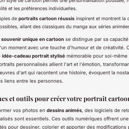
on style de cartoon permet une personnalisation poussée, re
ité et les préférences individuelles.
mples de
portraits cartoon réussis
inspirent et montrent la 
ossibles, allant des classiques du manga aux séries animé
n
souvenir unique en cartoon
se distingue par sa capacité
'un moment avec une touche d'humour et de créativité. 
e
idée-cadeau portrait stylisé
mémorable pour soi-même 
portraits personnalisés allient l'art et l'émotion, transforma
uvres d'art qui racontent une histoire, évoquent la nosta
es liens entre les personnes.
s et outils pour créer votre portrait cartoo
former vos photos en
dessins animés
, des logiciels de re
alisés sont essentiels. Ces outils numériques offrent une
ités pour dessiner, colorier et apporter des modifications