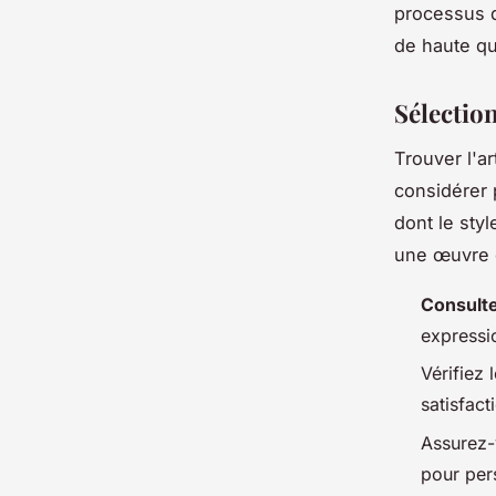
processus d
de haute qu
Sélection
Trouver l'ar
considérer 
dont le sty
une œuvre 
Consulte
expressi
Vérifiez 
satisfact
Assurez-v
pour pers