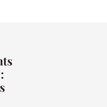
nts
:
ls