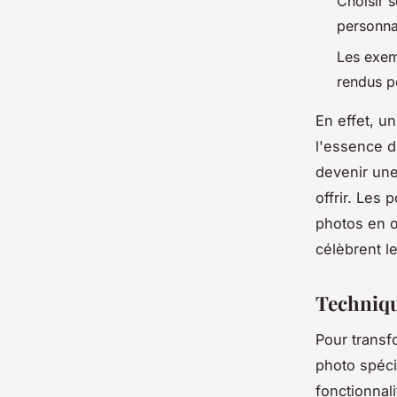
Choisir s
personnal
Les exe
rendus p
En effet, u
l'essence d
devenir un
offrir. Les 
photos en œ
célèbrent l
Technique
Pour trans
photo spéci
fonctionnal