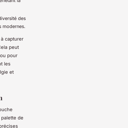
flétant la
diversité des
es modernes.
 à capturer
Cela peut
ou pour
nt les
lgie et
n
touche
 palette de
 précises