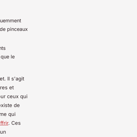
équemment
s de pinceaux
nts
 que le
. Il s'agit
res et
our ceux qui
existe de
rme qui
frir
. Ces
'un