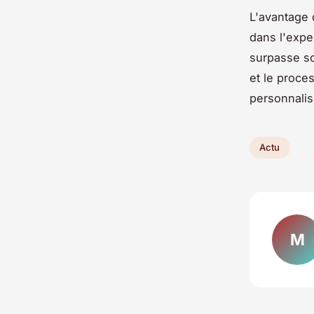
L'avantage 
dans l'exper
surpasse so
et le proce
personnalis
Actu
M