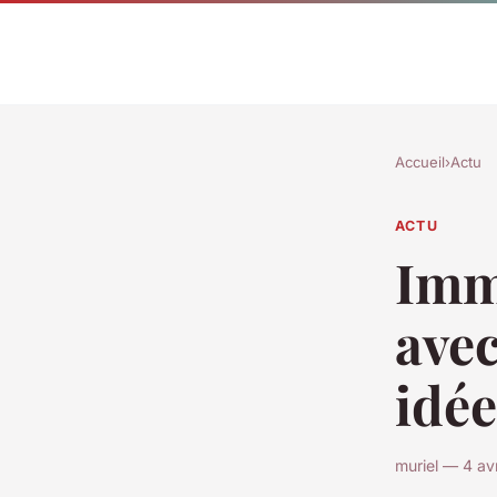
Accueil
›
Actu
ACTU
Imm
avec
idée
muriel — 4 av