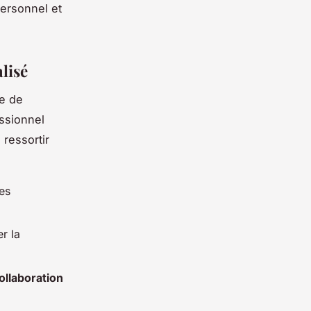
personnel et
lisé
e de
essionnel
 ressortir
les
r la
ollaboration