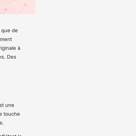
l que de
mment
iginale à
es. Des
st une
te touche
s.