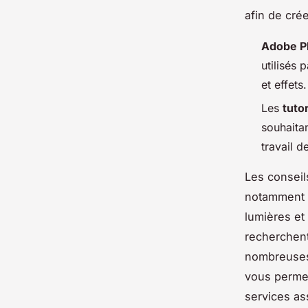
afin de crée
Adobe P
utilisés 
et effets.
Les
tutor
souhaita
travail d
Les conseils
notamment d
lumières et
recherchent
nombreuses 
vous perme
services as