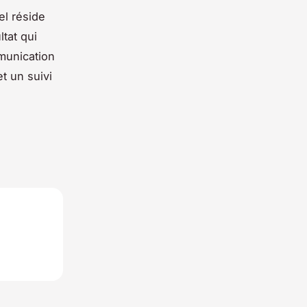
el réside
ltat qui
munication
t un suivi