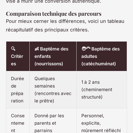
vise à mûrir une conversion authentique.
Comparaison technique des parcours
Pour mieux cerner les différences, voici un tableau
récapitulatif des principaux critères.
🔍
👶 Baptême des
🧑‍🦳 Baptême des
Critèr
enfants
adultes
es
(nourrissons)
(catéchuménat)
Durée
Quelques
1 à 2 ans
de
semaines
(cheminement
prépa
(rencontres avec
structuré)
ration
le prêtre)
Conse
Donné par les
Personnel,
nteme
parents et
explicite,
nt
parrains
mûrement réfléchi