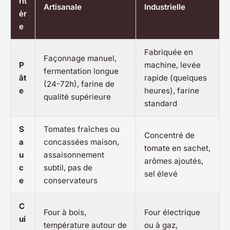
rit
Artisanale
Industrielle
èr
e
Fabriquée en
Façonnage manuel,
P
machine, levée
fermentation longue
ât
rapide (quelques
(24-72h), farine de
e
heures), farine
qualité supérieure
standard
S
Tomates fraîches ou
Concentré de
a
concassées maison,
tomate en sachet,
u
assaisonnement
arômes ajoutés,
c
subtil, pas de
sel élevé
e
conservateurs
C
Four à bois,
Four électrique
ui
température autour de
ou à gaz,